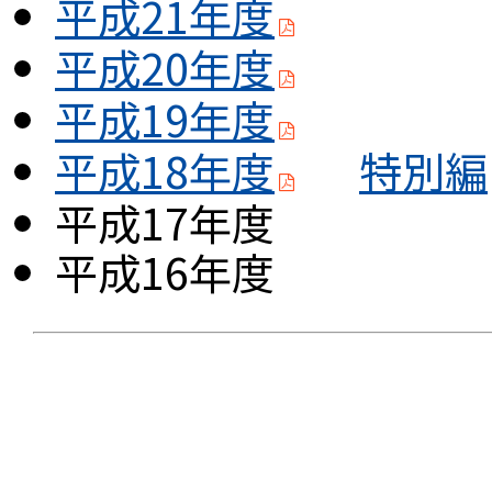
平成21年度
平成20年度
平成19年度
平成18年度
特別編
平成17年度
平成16年度