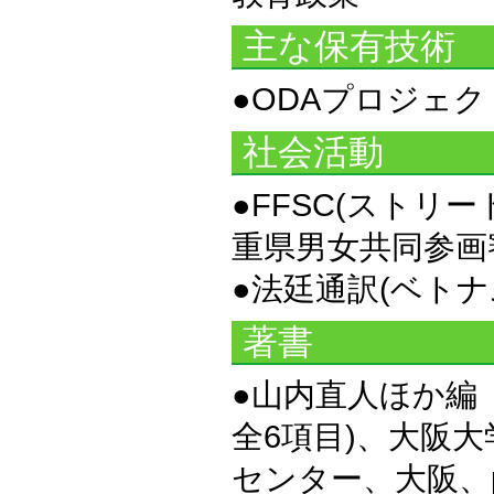
主な保有技術
●ODAプロジェ
社会活動
●FFSC(ス
重県男女共同参画
●法廷通訳(ベト
著書
●山内直人ほか編『
全6項目)、大阪
センター、大阪、pp.180