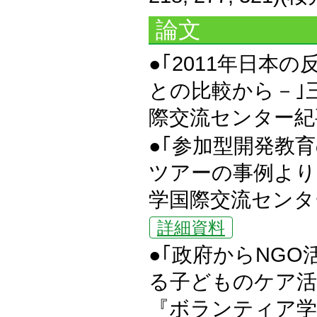
論文
●｢2011年日本
との比較から－｣
際交流センター紀要』Vo
●｢参加型開発教
ツアーの事例より
学国際交流センター紀要
詳細資料
●｢政府からNG
る子どものケア活
『ボランティア学研究』V