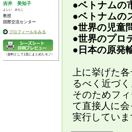
●
ベトナムの
吉井 美知子
よしい みちこ
●
ベトナムの
教授
国際交流センター
●
世界の児童
プロフィールをみる
●
世界のプロ
●
日本の原発
↑資料として1頁にまとめたモノ↑
上に挙げた各
るべく近づく
そのためフィ
て直接人に会
実行していま