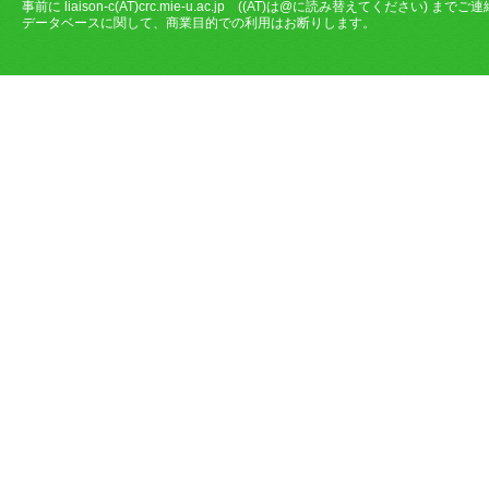
事前に liaison-c(AT)crc.mie-u.ac.jp ((AT)は@に読み替えてください) ま
データベースに関して、商業目的での利用はお断りします。