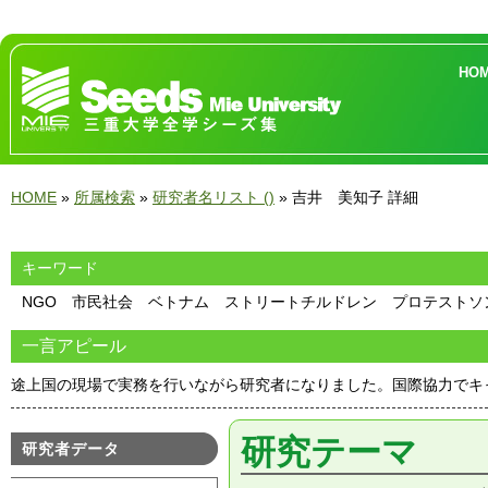
HO
HOME
»
所属検索
»
研究者名リスト ()
» 吉井 美知子 詳細
キーワード
NGO 市民社会 ベトナム ストリートチルドレン プロテストソ
一言アピール
途上国の現場で実務を行いながら研究者になりました。国際協力でキ
研究テーマ
研究者データ