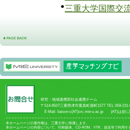
三重大学国際交
研究・地域連携部社会連携チーム
〒514-8507三重県津市栗真町屋町1577 TEL 059-231-901
E-Mail: liaison-c(AT)crc.mie-u.ac.jp (
本ホームページの著作権は、三重大学に帰属します。
本ホームページの内容について、印刷媒体、CD-ROM、VTR、放送等で利用