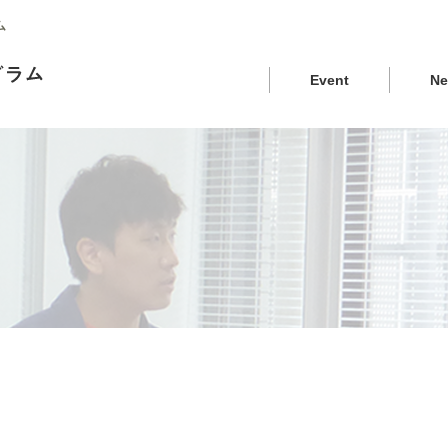
ム
Event
N