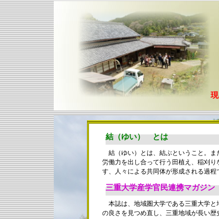
現
結（ゆい） とは
結（ゆい）とは、結ぶということ。ま
労働力を出し合って行う田植え、稲刈り
す、人々による共同体が形成される過
三重大学産学官民連携マガジン
本誌は、地域圏大学である三重大学と
の良さを見つめ直し、三重地域が長い歴