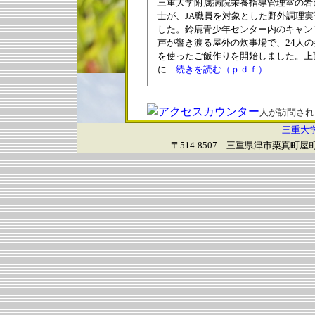
三重大学附属病院栄養指導管理室の岩
士が、JA職員を対象とした野外調理
した。鈴鹿青少年センター内のキャン
声が響き渡る屋外の炊事場で、24人
を使ったご飯作りを開始しました。上
に
…続きを読む（ｐｄｆ）
人が訪問され
三重大
〒514-8507 三重県津市栗真町屋町157