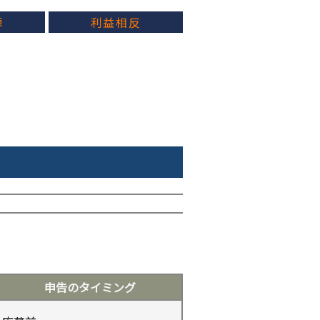
源
利益相反
申告のタイミング