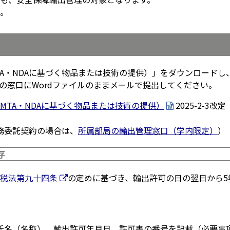
。
MTA・NDAに基づく物品または技術の提供）」をダウンロード
の窓口にWordファイルのままメールで提出してください。
（MTA・NDAに基づく物品または技術の提供）
2025-2-3改定
務委託契約の場合は、
所属部局の輸出管理窓口（学内限定）
）
存
税法第九十四条
の定めに基づき、輸出許可の日の翌日から5
氏名（名称）、輸出許可年月日、許可書の番号を記載（必要事