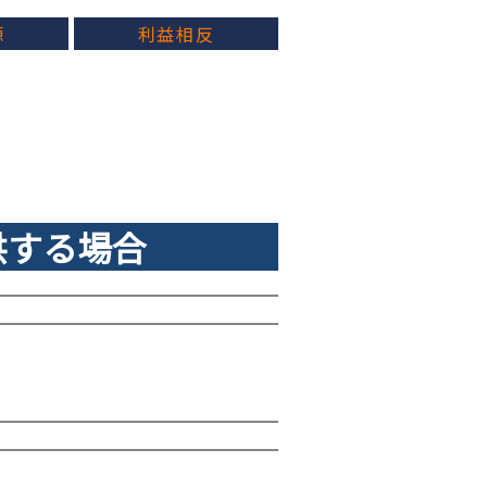
源
利益相反
供する場合